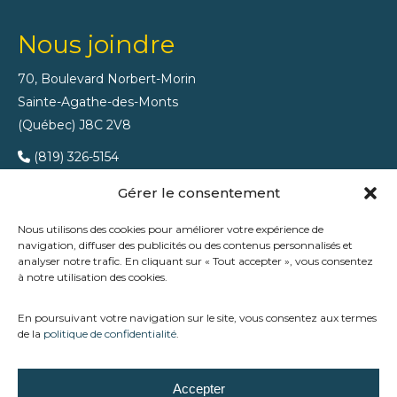
Nous joindre
70, Boulevard Norbert-Morin
Sainte-Agathe-des-Monts
(Québec) J8C 2V8
(819) 326-5154
(819) 326-8978
Gérer le consentement
Nous utilisons des cookies pour améliorer votre expérience de
navigation, diffuser des publicités ou des contenus personnalisés et
analyser notre trafic. En cliquant sur « Tout accepter », vous consentez
à notre utilisation des cookies.
En poursuivant votre navigation sur le site, vous consentez aux termes
de la
politique de confidentialité
.
Chez Trévi Ste-Agathe, nous accompagnons les familles
Accepter
des Laurentides dans la création d’espaces extérieurs qui