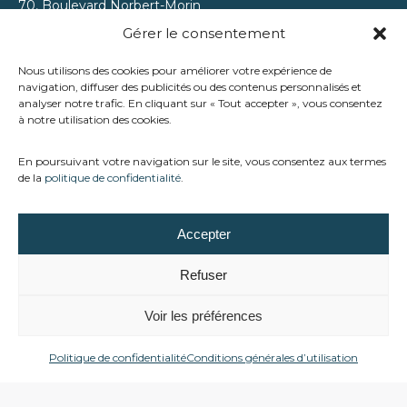
70, Boulevard Norbert-Morin
Sainte-Agathe-des-Monts
Gérer le consentement
(Québec) J8C 2V8
Nous utilisons des cookies pour améliorer votre expérience de
(819) 326-5154
navigation, diffuser des publicités ou des contenus personnalisés et
analyser notre trafic. En cliquant sur « Tout accepter », vous consentez
(819) 326-8978
à notre utilisation des cookies.
En poursuivant votre navigation sur le site, vous consentez aux termes
de la
politique de confidentialité
.
Accepter
Refuser
Chez Trévi Ste-Agathe, nous accompagnons les familles
Voir les préférences
des Laurentides dans la création d’espaces extérieurs qui
allient détente, plaisir et tranquillité d’esprit.
Politique de confidentialité
Conditions générales d’utilisation