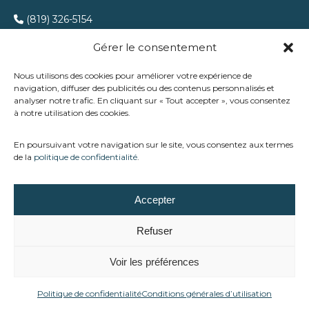
(819) 326-5154
(819) 326-8978
Gérer le consentement
Nous utilisons des cookies pour améliorer votre expérience de
navigation, diffuser des publicités ou des contenus personnalisés et
analyser notre trafic. En cliquant sur « Tout accepter », vous consentez
à notre utilisation des cookies.
En poursuivant votre navigation sur le site, vous consentez aux termes
de la
politique de confidentialité
.
Chez Trévi Ste-Agathe, nous accompagnons les familles
Accepter
des Laurentides dans la création d’espaces extérieurs qui
allient détente, plaisir et tranquillité d’esprit.
Refuser
Voir les préférences
Tous droits réservés ©. 2026. Trévi Ste-Agathe |
Créé et
Politique de confidentialité
Conditions générales d’utilisation
propulsé par Altitude Stratégies