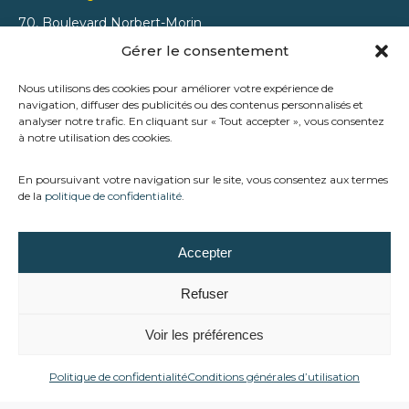
70, Boulevard Norbert-Morin
Sainte-Agathe-des-Monts
Gérer le consentement
(Québec) J8C 2V8
Nous utilisons des cookies pour améliorer votre expérience de
(819) 326-5154
navigation, diffuser des publicités ou des contenus personnalisés et
analyser notre trafic. En cliquant sur « Tout accepter », vous consentez
(819) 326-8978
à notre utilisation des cookies.
En poursuivant votre navigation sur le site, vous consentez aux termes
de la
politique de confidentialité
.
Accepter
Refuser
Chez Trévi Ste-Agathe, nous accompagnons les familles
Voir les préférences
des Laurentides dans la création d’espaces extérieurs qui
allient détente, plaisir et tranquillité d’esprit.
Politique de confidentialité
Conditions générales d’utilisation